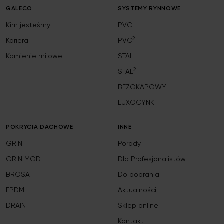
GALECO
SYSTEMY RYNNOWE
Kim jesteśmy
PVC
2
Kariera
PVC
Kamienie milowe
STAL
2
STAL
BEZOKAPOWY
LUXOCYNK
POKRYCIA DACHOWE
INNE
GRIN
Porady
GRIN MOD
Dla Profesjonalistów
BROSA
Do pobrania
EPDM
Aktualności
DRAIN
Sklep online
Kontakt