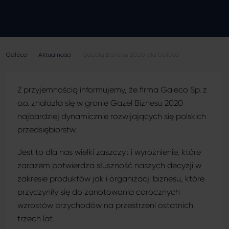
Podbitki dachowe (inaczej podsufitki)
Porady ogólnobudowlane
Galeco
-
Aktualności
-
Gazela Biznesu 2020 dla Galeco
Z przyjemnością informujemy, że firma Galeco Sp. z
o.o. znalazła się w gronie Gazel Biznesu 2020
najbardziej dynamicznie rozwijających się polskich
przedsiębiorstw.
Jest to dla nas wielki zaszczyt i wyróżnienie, które
zarazem potwierdza słuszność naszych decyzji w
zakresie produktów jak i organizacji biznesu, które
przyczyniły się do zanotowania corocznych
wzrostów przychodów na przestrzeni ostatnich
trzech lat.