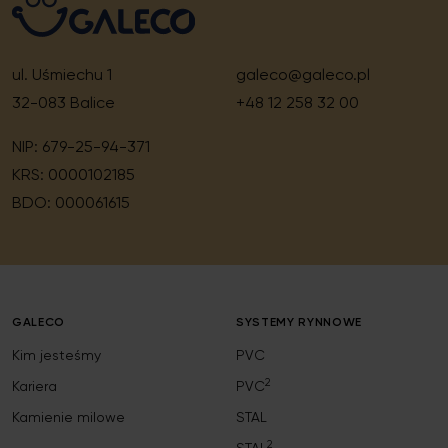
ul. Uśmiechu 1
galeco@galeco.pl
32-083 Balice
+48 12 258 32 00
NIP: 679-25-94-371
KRS: 0000102185
BDO: 000061615
GALECO
SYSTEMY RYNNOWE
Kim jesteśmy
PVC
2
Kariera
PVC
Kamienie milowe
STAL
2