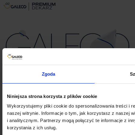
Zgoda
Sz
Copyright © Galeco 2026.
All rights reserved
|
Polityka prywatności i plików
cookies
PL
/
EN
Niniejsza strona korzysta z plików cookie
Wykorzystujemy pliki cookie do spersonalizowania treści i 
naszej witrynie. Informacje o tym, jak korzystasz z nasze
i analitycznym. Partnerzy mogą połączyć te informacje z i
korzystania z ich usług.