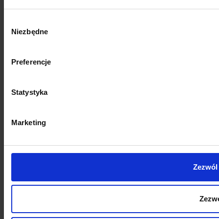
Wybór
Niezbędne
zgody
Preferencje
Statystyka
Marketing
Zezwól
Zezwó