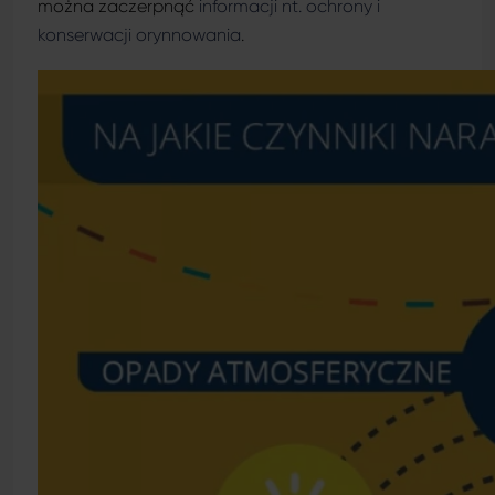
można zaczerpnąć
informacji nt. ochrony i
konserwacji orynnowania
.