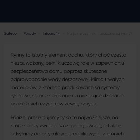
Podbitki dachowe (inaczej podsufitki)
Porady ogólnobudowlane
Galeco
-
Porady
-
Infografiki
-
Na jakie czynniki narażone są rynny?
Rynny to istotny element dachu, który choć często
niezauważany, pełni kluczową rolę w zapewnianiu
bezpieczeństwa domu poprzez skuteczne
odprowadzanie wody deszczowej. Mimo trwałych
materiałów, z którego produkowane są systemy
rynnowe, są one narażone na niszczące działanie
przeróżnych czynników zewnętrznych.
Poniżej prezentujemy tylko te najważniejsze, na
które należy zwrócić szczególną uwagę, a także
odsyłamy do artykułów poradnikowych, z których